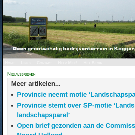
Home
Links
Contact
Help Mee!
Het Begin
Nieuwsbrieven
Meer artikelen...
Provincie neemt motie ‘Landschapspar
Provincie stemt over SP-motie ‘Landsc
landschapsparel’
Open brief gezonden aan de Commiss