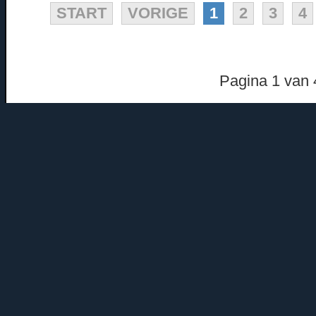
START
VORIGE
1
2
3
4
Pagina 1 van 